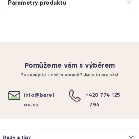
Parametry produktu
Pomůžeme vám s výběrem
Potřebujete s něčím poradit? Jsme tu pro vás!
info
@
baref
+420 774 125
oo.cz
794
Z
á
Rady a tipy