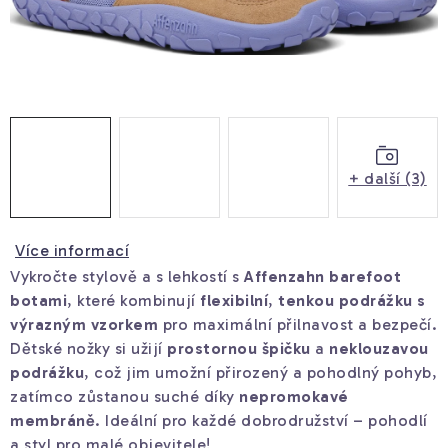
Doprava a platba
Kontakty
Prodejna
Blog
+ další (3)
Více informací
Vykročte stylově a s lehkostí s
Affenzahn barefoot
botami
, které kombinují
flexibilní
,
tenkou podrážku s
výrazným vzorkem
pro maximální přilnavost a bezpečí.
Dětské nožky si užijí
prostornou špičku
a
neklouzavou
podrážku
, což jim umožní přirozený a pohodlný pohyb,
zatímco zůstanou suché díky
nepromokavé
membráně
. Ideální pro každé dobrodružství – pohodlí
a styl pro malé objevitele!