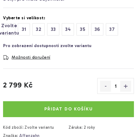
Vyberte si velikost:
Zvolte
31
32
33
34
35
36
37
variantu
Možnosti doručení
2 799 Kč
Měrná cena:
PŘIDAT DO KOŠÍKU
Kód zboží:
Zvolte variantu
Záruka
:
2 roky
Značka:
Affenzahn