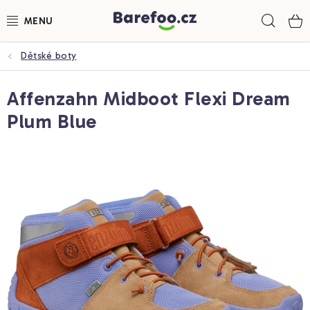
Přejít
Hled
na
obsah
Dětské boty
DĚTSKÉ BOTY
Affenzahn Midboot Flexi Dream
DÁMSKÉ BOTY
Plum Blue
PÁNSKÉ BOTY
DOPLŇKY
PONOŽKOBOTY
MĚŘENÍ CHODIDLA
ZNAČKY