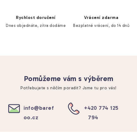
Rychlost doručení
Vrácení zdarma
Dnes objednáte, zítra dodáme
Bezplatné vrácení, do 14 dnů
Pomůžeme vám s výběrem
Potřebujete s něčím poradit? Jsme tu pro vás!
info
@
baref
+420 774 125
oo.cz
794
Z