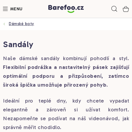
Přejít
Hled
na
obsah
Dámské boty
DĚTSKÉ BOTY
DÁMSKÉ BOTY
Sandály
PÁNSKÉ BOTY
Naše dámské sandály kombinují pohodlí a styl.
Flexibilní podrážka a nastavitelný pásek zajišťují
DOPLŇKY
optimální podporu a přizpůsobení, zatímco
široká špička umožňuje přirozený pohyb.
PONOŽKOBOTY
Ideální pro teplé dny, kdy chcete vypadat
MĚŘENÍ CHODIDLA
elegantně a zároveň si užívat komfort.
ZNAČKY
Nezapomeňte se podívat na náš videonávod, jak
správně měřit chodidlo.