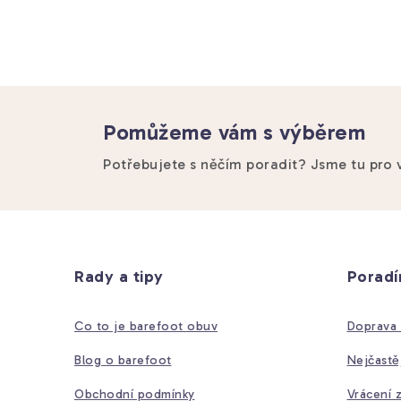
Pomůžeme vám s výběrem
Potřebujete s něčím poradit? Jsme tu pro 
Z
á
Rady a tipy
Porad
p
a
Co to je barefoot obuv
Doprava 
t
Blog o barefoot
Nejčastě
í
Obchodní podmínky
Vrácení 