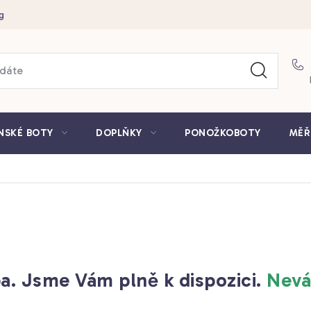
g
NSKÉ BOTY
DOPLŇKY
PONOŽKOBOTY
MĚŘ
ba. Jsme Vám plně k dispozici.
Nevá