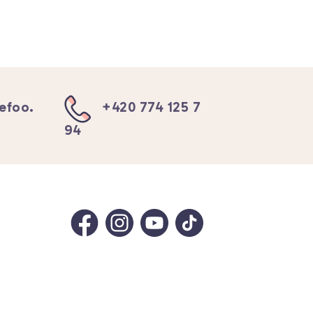
efoo.
+420 774 125 7
94