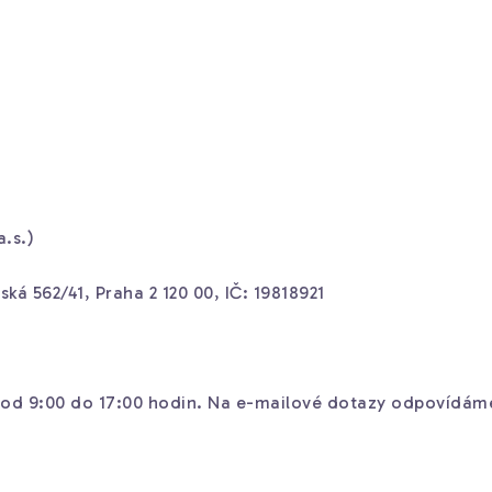
a.s.)
ská 562/41, Praha 2 120 00, IČ: 19818921
n od 9:00 do 17:00 hodin. Na e-mailové dotazy odpovídá