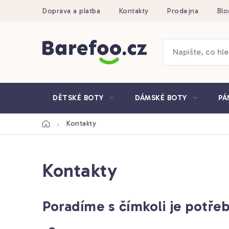
Přejít
Doprava a platba
Kontakty
Prodejna
Blo
na
obsah
DĚTSKÉ BOTY
DÁMSKÉ BOTY
PÁ
Domů
Kontakty
Kontakty
Poradíme s čímkoli je potře