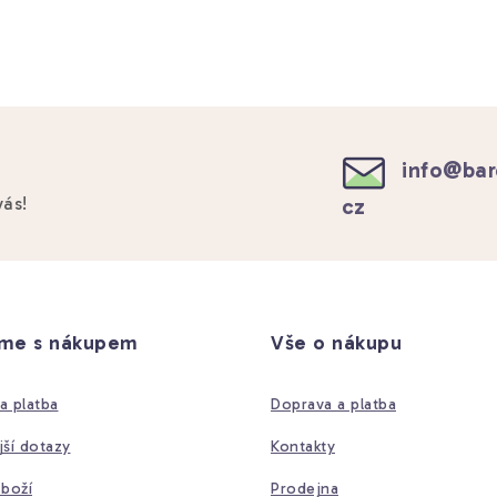
info
@
bar
cz
vás!
íme s nákupem
Vše o nákupu
a platba
Doprava a platba
jší dotazy
Kontakty
zboží
Prodejna