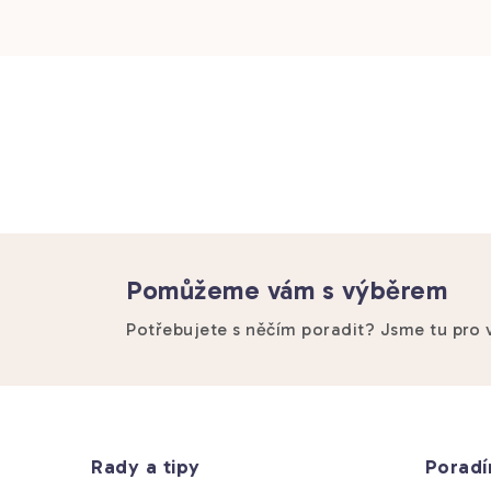
Pomůžeme vám s výběrem
Potřebujete s něčím poradit? Jsme tu pro 
Z
á
Rady a tipy
Porad
p