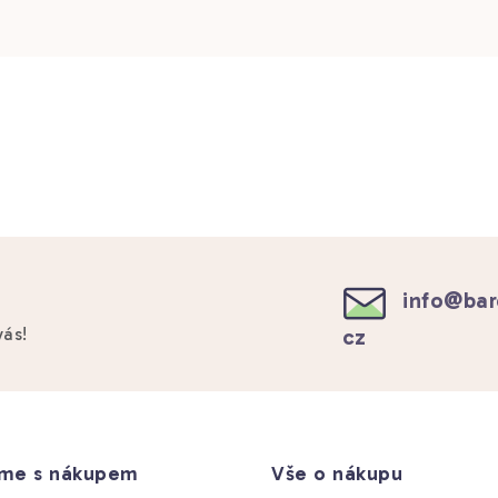
info
@
bar
cz
vás!
íme s nákupem
Vše o nákupu