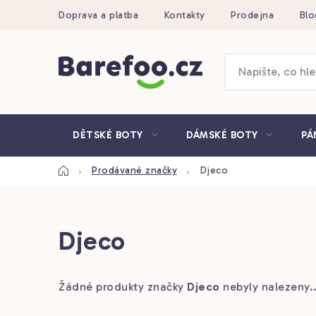
Přejít
Doprava a platba
Kontakty
Prodejna
Blo
na
obsah
DĚTSKÉ BOTY
DÁMSKÉ BOTY
PÁ
Domů
Prodávané značky
Djeco
Djeco
Žádné produkty značky
Djeco
nebyly nalezeny..