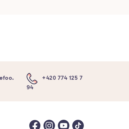
efoo.
+420 774 125 7
94