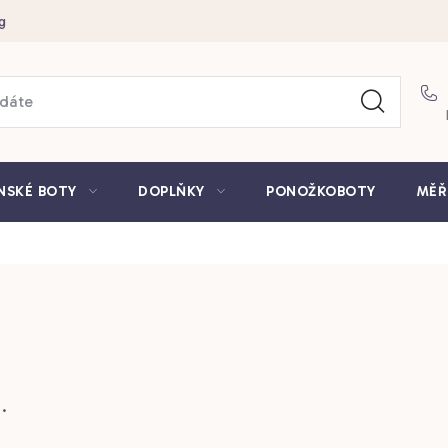
g
NSKÉ BOTY
DOPLŇKY
PONOŽKOBOTY
MĚŘ
.