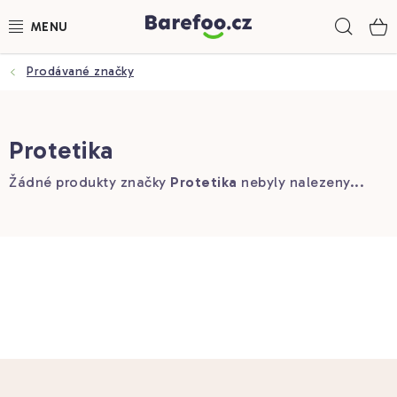
Přejít
Hled
na
obsah
Prodávané značky
DĚTSKÉ BOTY
DÁMSKÉ BOTY
Protetika
PÁNSKÉ BOTY
Žádné produkty značky
Protetika
nebyly nalezeny...
DOPLŇKY
PONOŽKOBOTY
MĚŘENÍ CHODIDLA
ZNAČKY