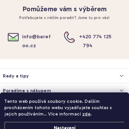
Doprava a platba
Kontakty
Prodejna
Blog
Pomůžeme vám s výběrem
Potřebujete s něčím poradit? Jsme tu pro vás!
info
@
baref
+420 774 125
oo.cz
794
Z
á
Rady a tipy
p
a
Co to je barefoot obuv
Poradíme s nákupem
t
Blog o barefoot
Tento web používá soubory cookie. Dalším
í
Doprava a platba
Vše o nákupu
procházením tohoto webu vyjadřujete souhlas s
Obchodní podmínky
Nejčastější dotazy
jejich používáním.. Více informací
zde
.
Doprava a platba
Spolupráce
Vrácení zboží
Kontakty
Nastavení